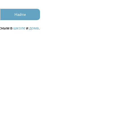
Найти
асным в
школе
и
дома
.